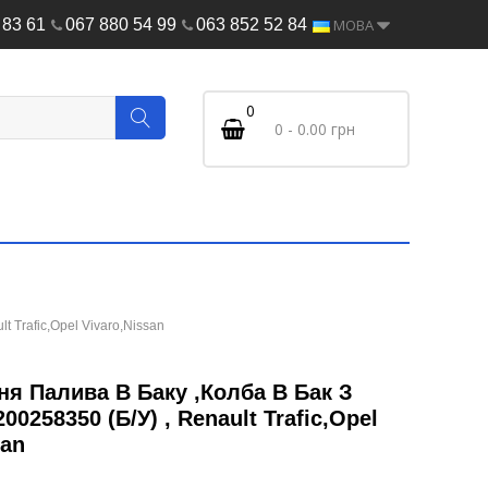
 83 61
067 880 54 99
063 852 52 84
МОВА
0
0 - 0.00 грн
 Trafic,Opel Vivaro,Nissan
ня Палива В Баку ,Колба В Бак З
00258350 (Б/У) , Renault Trafic,Opel
san