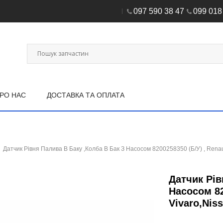
097 590 38 47
099 018
РО НАС
ДОСТАВКА ТА ОПЛАТА
Датчик Рівня Палива В Баку ,Колба В Бак З Насосом 8200258350 (Б/У) , Renault
Датчик Рів
Насосом 82
Vivaro,Nis