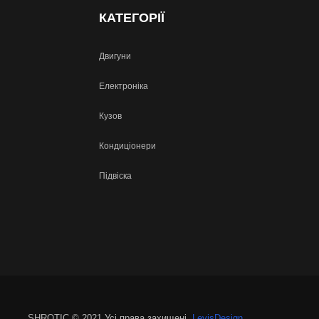
КАТЕГОРІЇ
Двигуни
Електроніка
Кузов
Кондиціонери
Підвіска
SHROTIC © 2021 Усі права захищені.
LevisDesign