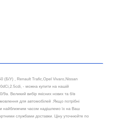
(Б/У) , Renault Trafic,Opel Vivaro,Nissan
0dCi,2.5cdi, - можна купити на нашій
0/9а. Великий вибір якісних нових та б/в
замовлення для автомобілей .Якщо потрібні
 ми найближчим часом надішлемо їх на Ваш
портними службами доставки. Ціну уточнюйте по