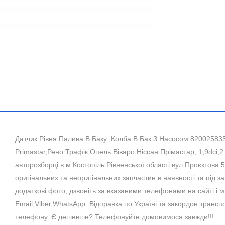
Датчик Рівня Палива В Баку ,Колба В Бак З Насосом 8200258350 
Primastar,Рено Трафік,Опель Віваро,Ніссан Прімастар, 1,9dci,2.
авторозборці в м.Костопіль Рівненської області вул.Проєктова 5
оригінальних та неоригінальних запчастин в наявності та під 
додаткові фото, дзвоніть за вказаними телефонами на сайті і
Email,Viber,WhatsApp. Відправка по Україні та закордон транс
телефону. Є дешевше? Телефонуйте домовимося завжди!!!