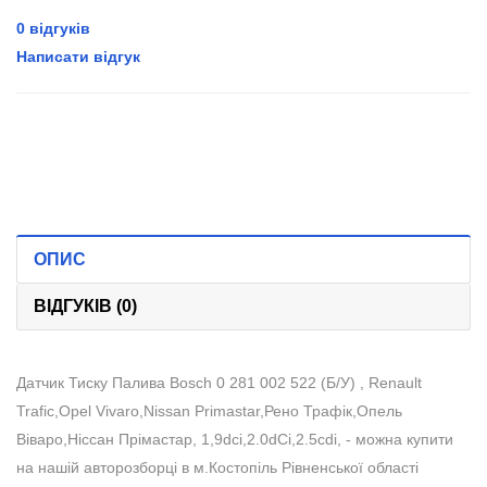
0 відгуків
Написати відгук
ОПИС
ВІДГУКІВ (0)
Датчик Тиску Палива Bosch 0 281 002 522 (Б/У) , Renault
Trafic,Opel Vivaro,Nissan Primastar,Рено Трафік,Опель
Віваро,Ніссан Прімастар, 1,9dci,2.0dCi,2.5cdi, - можна купити
на нашій авторозборці в м.Костопіль Рівненської області