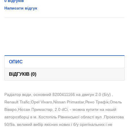
0 відгуків
Написати відгук
ОПИС
ВІДГУКІВ (0)
Радіатор води, основний 8200411166 на двигун 2.0 (Б/у) ,
Renault Trafic,Opel Vivaro,Nissan Primastar,Рено Трафік,Опель
Віваро,Ніссан Примастар, 2.0 dCi, - можна купити на нашій
авторозборці в м. Костопіль Рівненської області вул .Проектова
50/9а. великий вибір якісних нових і б/у оригінальних і не