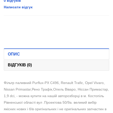
0 відгуків
Написати відгук
ОПИС
ВІДГУКІВ (0)
Фільтр паливний Purflux-PX C496, Renault Trafic, Opel Vivaro,
Nissan Primastar,Рено Трафік,Опель Віваро, Ніссан Примастар,
1,9 dci, - можна купити на нашій авторозборці в м. Костопіль
Рівненської області вул .Проектова 50/9а. великий вибір
якісних нових і б/в оригінальних і не оригінальних запчастин в