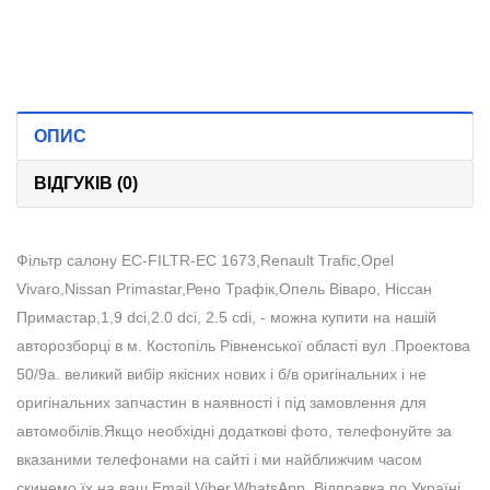
ОПИС
ВІДГУКІВ (0)
Фільтр салону EC-FILTR-EC 1673,Renault Trafic,Opel
Vivaro,Nissan Primastar,Рено Трафік,Опель Віваро, Ніссан
Примастар,1,9 dci,2.0 dci, 2.5 cdi, - можна купити на нашій
авторозборці в м. Костопіль Рівненської області вул .Проектова
50/9а. великий вибір якісних нових і б/в оригінальних і не
оригінальних запчастин в наявності і під замовлення для
автомобілів.Якщо необхідні додаткові фото, телефонуйте за
вказаними телефонами на сайті і ми найближчим часом
скинемо їх на ваш Email,Viber,WhatsApp. Відправка по Україні