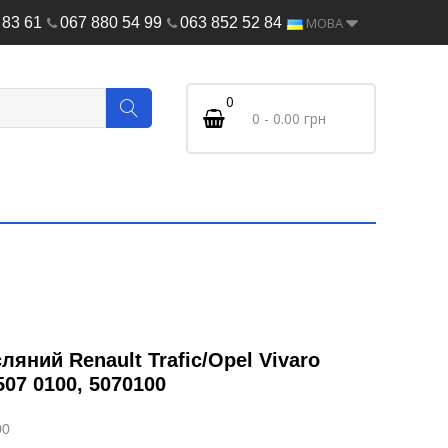
 83 61
067 880 54 99
063 852 52 84
МОВА
0
0 - 0.00 грн
ляний Renault Trafic/Opel Vivaro
507 0100, 5070100
00