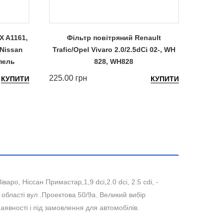
X A1161,
Фільтр повітряний Renault
 Nissan
Trafic/Opel Vivaro 2.0/2.5dCi 02-, WH
Trafic
Опель
828, WH828
405.00
225.00 грн
КУПИТИ
КУПИТИ
варо, Ніссан Примастар,1,9 dci,2.0 dci, 2.5 cdi, -
 області вул .Проектова 50/9а. Великий вибір
наявності і під замовлення для автомобілів.