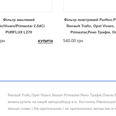
Фільтр масляний
Фільтр повітряний Purflux-P
ic/Vivaro/Primastar 2.5dCi
Renault Trafic, Opel Vivaro,
PURFLUX L270
Primastar,Рено Трафік, 
грн
540.00 грн
КУПИТИ
Renault Trafic,Opel Vivaro,Nissan Primastar,Рено Трафік,Опель Ві
можна купити на нашій авторозборці в м. Костопіль Рівненської
якісних нових і б/в оригінальних і не оригінальних запчастин в 