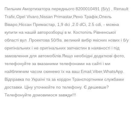
Пильник Амортизатора переднього 8200010491 (Б/у) , Renault
Trafic,Opel Vivaro,Nissan Primastar,Рено Трафік,Опель
Віваро,Ніссан Примастар, 1,9 dci ,2.0 dCi, 2.5 cdi, - можна
купити на нашій авторозборці в м. Костопіль Рівненської
області вул .Проектова 50/9а. великий вибір якісних нових і б/у
оригінальних і не оригінальних запчастин в наявності і під
замовлення для автомобілів.Якщо необхідні додаткові фото,
телефонуйте за вказаними телефонами на сайті і ми
найближчим часом скинемо їх на ваш Email,Viber,WhatsApp.
Відправка по Україні та за кордон Транспортними службами
доставки. Ціну уточнюйте по телефону. Є дешевше?
Телефонуйте домовимося завжди!!!