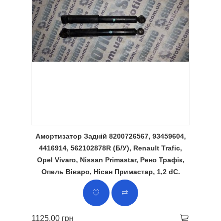
Амортизатор Задній 8200726567, 93459604,
4416914, 562102878R (Б/У), Renault Trafic,
Opel Vivaro, Nissan Primastar, Рено Трафік,
Опель Віваро, Нісан Примастар, 1,2 dC.
1125.00 грн