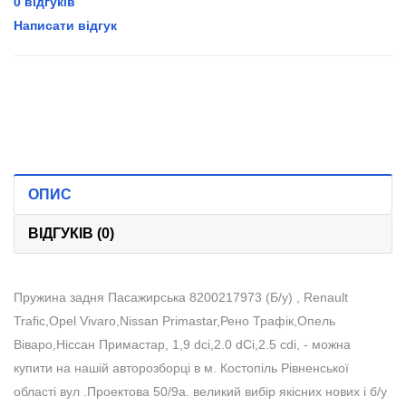
0 відгуків
Написати відгук
ОПИС
ВІДГУКІВ (0)
Пружина задня Пасажирська 8200217973 (Б/у) , Renault
Trafic,Opel Vivaro,Nissan Primastar,Рено Трафік,Опель
Віваро,Ніссан Примастар, 1,9 dci,2.0 dCi,2.5 cdi, - можна
купити на нашій авторозборці в м. Костопіль Рівненської
області вул .Проектова 50/9а. великий вибір якісних нових і б/у