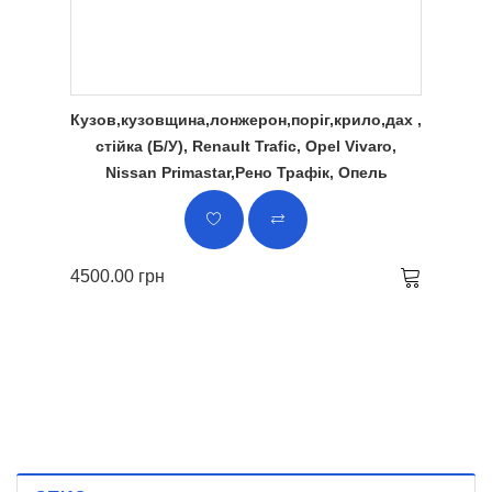
Кузов,кузовщина,лонжерон,поріг,крило,дах ,
стійка (Б/У), Renault Trafic, Opel Vivaro,
Nissan Primastar,Рено Трафік, Опель
4500.00 грн