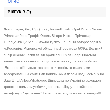
ОПИС
ВІДГУКІВ (0)
Двері ,Задні, Ліві, Сірі (Б/У) , Renault Trafic,Opel Vivaro,Nissan
Primastar,Рено Трафік,Опель Віваро,Ніссан Прімастар,
1,9dci,2.0dCi,2.5cdi, - можна купити на нашій авторозборці в
м.Костопіль Рівненської області ул.Проектова 50/9а. Великий
вибір якісних нових та б/в оригінальних та неоригінальних
запчастин в наявності та під замовлення для автомобілей
.Якщо потрібні додаткові фото, дзвоніть за вказаними
телефонами на сайті і ми найближчим часом надішлемо їх на
Ваш Email,Viber,WhatsApp. Відправка по Україні та закордон
транспортними службами доставки. Ціну уточнюйте по
телефону. Є дешевше? Телефонуйте домовимося завжди!!!