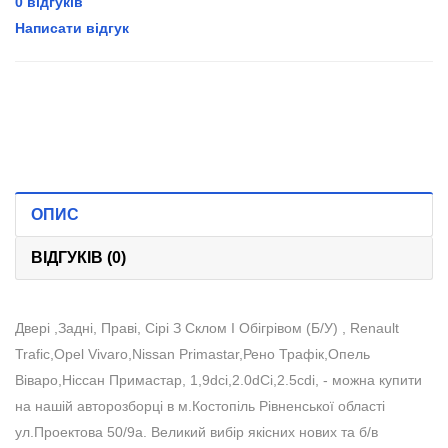
0 відгуків
Написати відгук
ОПИС
ВІДГУКІВ (0)
Двері ,Задні, Праві, Сірі З Склом І Обігрівом (Б/У) , Renault
Trafic,Opel Vivaro,Nissan Primastar,Рено Трафік,Опель
Віваро,Ніссан Примастар, 1,9dci,2.0dCi,2.5cdi, - можна купити
на нашій авторозборці в м.Костопіль Рівненської області
ул.Проектова 50/9а. Великий вибір якісних нових та б/в