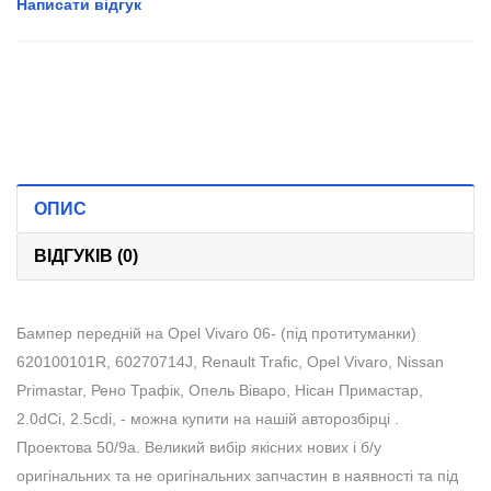
Написати відгук
ОПИС
ВІДГУКІВ (0)
Бампер передній на Opel Vivaro 06- (під протитуманки)
620100101R, 60270714J, Renault Trafic, Opel Vivaro, Nissan
Primastar, Рено Трафік, Опель Віваро, Нісан Примастар,
2.0dCi, 2.5cdi, - можна купити на нашій авторозбірці .
Проектова 50/9а. Великий вибір якісних нових і б/у
оригінальних та не оригінальних запчастин в наявності та під