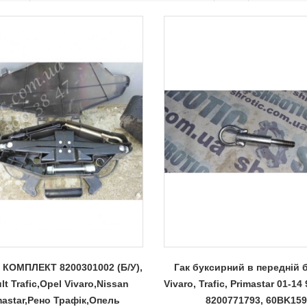
 КОМПЛЕКТ 8200301002 (Б/У),
Гак буксирний в передній 
lt Trafic,Opel Vivaro,Nissan
Vivaro, Trafic, Primastar 01-1
mastar,Рено Трафік,Опель
8200771793, 60BK159