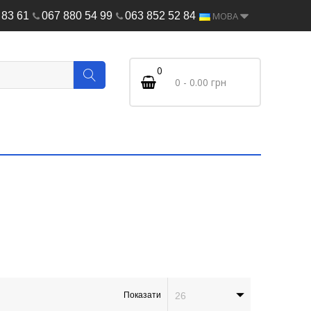
 83 61
067 880 54 99
063 852 52 84
МОВА
0
0 - 0.00 грн
Показати
26