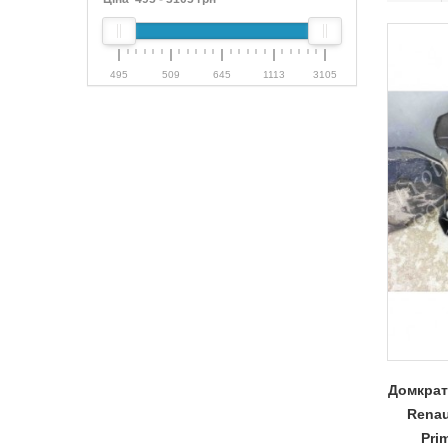
495
509
645
1113
3105
Домкрат
Renau
Pri