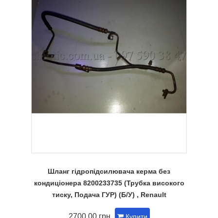
Шланг гідропідсилювача керма без
кондиціонера 8200233735 (Трубка високого
тиску, Подача ГУР) (Б/У) , Renault
2700.00 грн
Купити