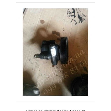
Гідропідсилювач Керма, Насос (З