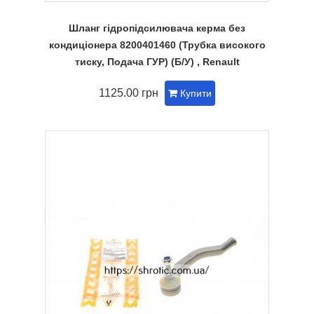
Шланг гідропідсилювача керма без
кондиціонера 8200401460 (Трубка високого
тиску, Подача ГУР) (Б/У) , Renault
1125.00 грн
Купити