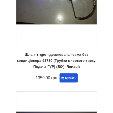
Шланг гідропідсилювача керма без
кондиціонера 53730 (Трубка високого тиску,
Подача ГУР) (Б/У), Renault
1350.00 грн
Купити