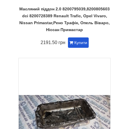
Масляний піддон 2.0 8200795039,8200805603
dci 8200728389 Renault Trafic, Opel Vivaro,
Nissan Primastar,Рено Трафік, Опель Віваро,
Ніссан Примастар
2191.50 грн
Купити